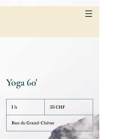
Yoga 60'
35
francs
1 h
1
35 CHF
suisses
Rue du Grand-Chêne