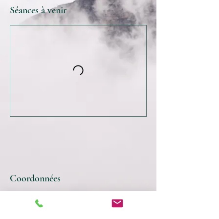
Séances à venir
Coordonnées
Lausanne Palace, Rue du Grand-Chêne,
Lausanne, Switzerland
+41779967635